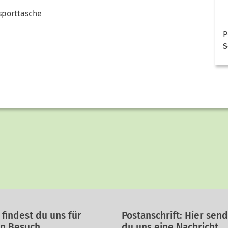
nsporttasche
P
S
 findest du uns für
Postanschrift: Hier sen
en Besuch
du uns eine Nachricht.