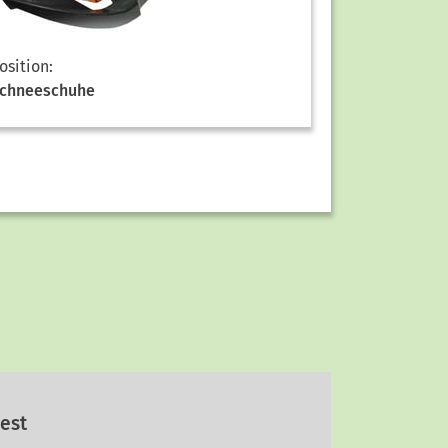
osition:
chneeschuhe
dest