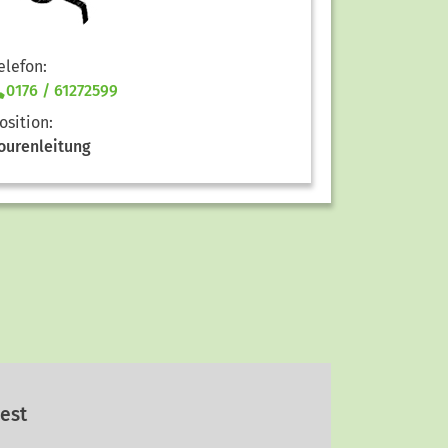
elefon:
0176 / 61272599
osition:
ourenleitung
dest