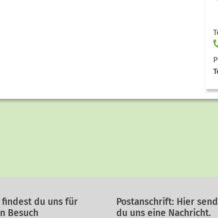
T
P
T
 findest du uns für
Postanschrift: Hier sen
en Besuch
du uns eine Nachricht.