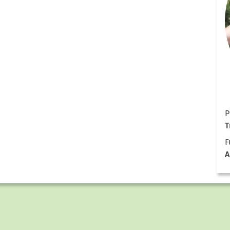
P
T
F
A