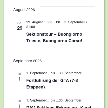
Ansich
wählen.
Naviga
Naviga
August 2026
29. August / 5:00
... bis ...
3. September /
SA.
29
21:00
Sektionstour – Buongiorno
Trieste, Buongiorno Carso!
September 2026
1. September
... bis ...
30. September
DI.
1
Fortführung der GTA (7-8
Etappen)
1. September
... bis ...
30. September
DI.
1
DAV-Sektions-Exkursion „Karst-