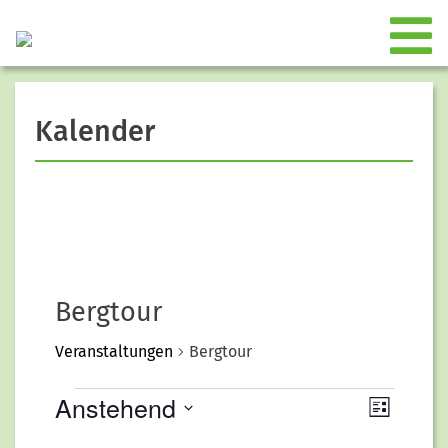
Kalender
Bergtour
Veranstaltungen
Bergtour
Anstehend
Veranstaltungen
Liste
Ansich
Verans
Datum