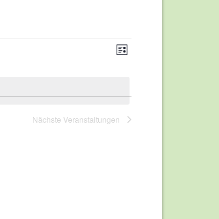
Liste
Ansichten-
Veranstaltung
Ansichten-
Navigation
Navigation
Nächste
Veranstaltungen