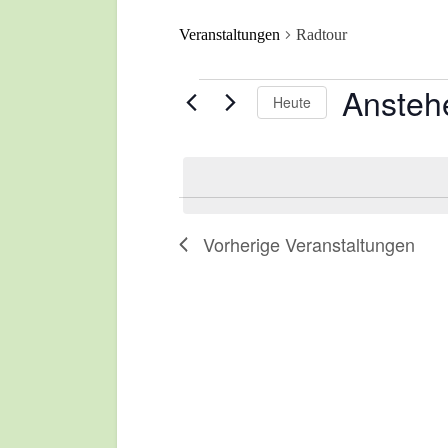
Veranstaltungen
Radtour
Ansteh
Heute
Veranstaltungen
Datum
wählen.
Vorherige
Veranstaltungen