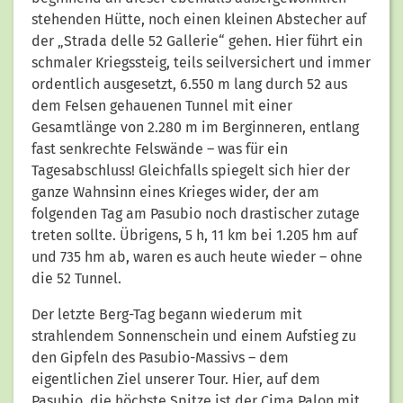
stehenden Hütte, noch einen kleinen Abstecher auf
der „Strada delle 52 Gallerie“ gehen. Hier führt ein
schmaler Kriegssteig, teils seilversichert und immer
ordentlich ausgesetzt, 6.550 m lang durch 52 aus
dem Felsen gehauenen Tunnel mit einer
Gesamtlänge von 2.280 m im Berginneren, entlang
fast senkrechte Felswände – was für ein
Tagesabschluss! Gleichfalls spiegelt sich hier der
ganze Wahnsinn eines Krieges wider, der am
folgenden Tag am Pasubio noch drastischer zutage
treten sollte. Übrigens, 5 h, 11 km bei 1.205 hm auf
und 735 hm ab, waren es auch heute wieder – ohne
die 52 Tunnel.
Der letzte Berg-Tag begann wiederum mit
strahlendem Sonnenschein und einem Aufstieg zu
den Gipfeln des Pasubio-Massivs – dem
eigentlichen Ziel unserer Tour. Hier, auf dem
Pasubio, die höchste Spitze ist der Cima Palon mit